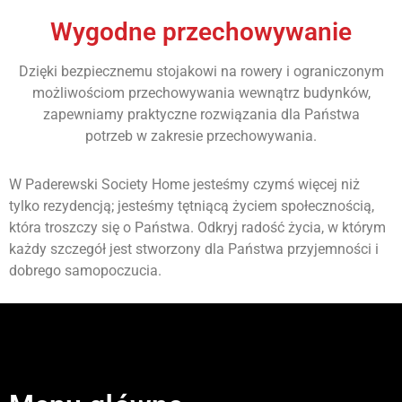
Wygodne przechowywanie
Dzięki bezpiecznemu stojakowi na rowery i ograniczonym
możliwościom przechowywania wewnątrz budynków,
zapewniamy praktyczne rozwiązania dla Państwa
potrzeb w zakresie przechowywania.
W Paderewski Society Home jesteśmy czymś więcej niż
tylko rezydencją; jesteśmy tętniącą życiem społecznością,
która troszczy się o Państwa. Odkryj radość życia, w którym
każdy szczegół jest stworzony dla Państwa przyjemności i
dobrego samopoczucia.