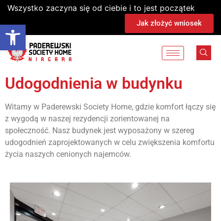
Wszystko zaczyna się od ciebie i to jest początek
Jak złożyć wniosek
Otworzyć pasek narzędzi
Udogodnienia w budynku
Witamy w Paderewski Society Home, gdzie komfort łączy się
z wygodą w naszej rezydencji zorientowanej na
społeczność. Nasz budynek jest wyposażony w szereg
udogodnień zaprojektowanych w celu zwiększenia komfortu
życia naszych cenionych najemców.